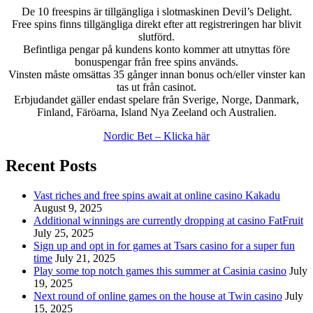
De 10 freespins är tillgängliga i slotmaskinen Devil’s Delight.
Free spins finns tillgängliga direkt efter att registreringen har blivit
slutförd.
Befintliga pengar på kundens konto kommer att utnyttas före
bonuspengar från free spins används.
Vinsten måste omsättas 35 gånger innan bonus och/eller vinster kan
tas ut från casinot.
Erbjudandet gäller endast spelare från Sverige, Norge, Danmark,
Finland, Färöarna, Island Nya Zeeland och Australien.
Nordic Bet – Klicka här
Recent Posts
Vast riches and free spins await at online casino Kakadu
August 9, 2025
Additional winnings are currently dropping at casino FatFruit
July 25, 2025
Sign up and opt in for games at Tsars casino for a super fun
time
July 21, 2025
Play some top notch games this summer at Casinia casino
July
19, 2025
Next round of online games on the house at Twin casino
July
15, 2025